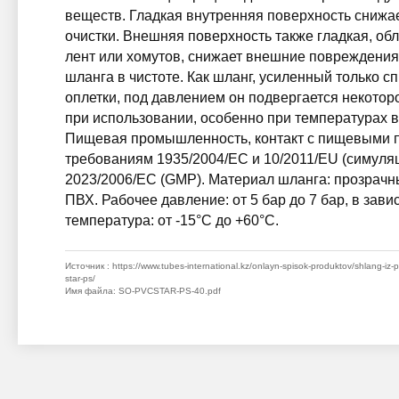
веществ. Гладкая внутренняя поверхность снижае
очистки. Внешняя поверхность также гладкая, об
лент или хомутов, снижает внешние повреждения
шланга в чистоте. Как шланг, усиленный только 
оплетки, под давлением он подвергается некотор
при использовании, особенно при температурах 
Пищевая промышленность, контакт с пищевыми п
требованиям 1935/2004/EC и 10/2011/EU (симуляц
2023/2006/EC (GMP). Материал шланга: прозрачны
ПВХ. Рабочее давление: от 5 бар до 7 бар, в зав
температура: от -15°C до +60°C.
Источник
: https://www.tubes-international.kz/onlayn-spisok-produktov/shlang-iz-
star-ps/
Имя файла
: SO-PVCSTAR-PS-40.pdf