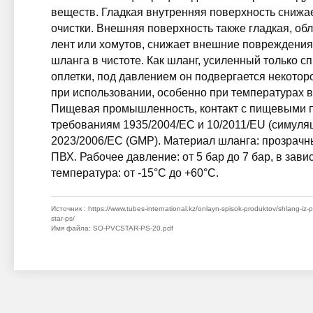
веществ. Гладкая внутренняя поверхность снижае
очистки. Внешняя поверхность также гладкая, об
лент или хомутов, снижает внешние повреждения
шланга в чистоте. Как шланг, усиленный только 
оплетки, под давлением он подвергается некотор
при использовании, особенно при температурах 
Пищевая промышленность, контакт с пищевыми п
требованиям 1935/2004/EC и 10/2011/EU (симуляц
2023/2006/EC (GMP). Материал шланга: прозрачны
ПВХ. Рабочее давление: от 5 бар до 7 бар, в зав
температура: от -15°C до +60°C.
Источник
: https://www.tubes-international.kz/onlayn-spisok-produktov/shlang-iz-
star-ps/
Имя файла
: SO-PVCSTAR-PS-20.pdf