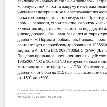
Усиление спиралью из стальной проволоки, встро
хорошую устойчивость к вакууму и изломам шланг
уменьшает потери потока и обеспечивает легкость
легко контролировать поток визуально. При отсут
промышленности, строительстве, сельском хозяйс
химикатов, воды, шламов и сточных вод, других ж
углеводородов). Как шланг без оплетки, характе
давлением.
Нормы и требования
: Пищевая промы
соответствует европейским требованиям 1935/20
жидкости A, B, C и D1), 2023/2006/EC (GMP). Д
Пищевая промышленность, контакт с пищей: соот
1935/2004/EC и 10/2011/EU (симуляционные жидко
Материал шланга: прозрачный ПВХ. Усиление: оц
давление: от 6 бар до 11,5 бар, в зависимости от
от -15°C до +60°C.
Источник
: https://www.tubes-international.kz/onlayn-spisok-produktov/shlang-iz-
provoloki-pvh-star-ms-2/
Имя файла
: SO-PVCSTAR-MS2-40.pdf