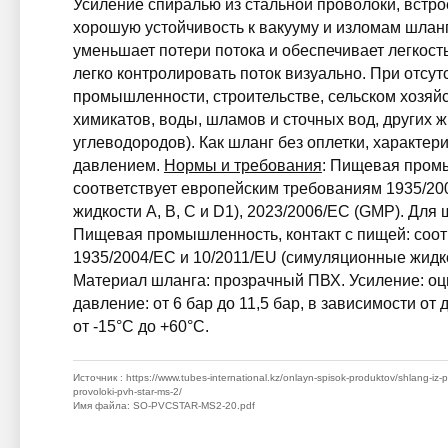
Усиление спиралью из стальной проволоки, встро
хорошую устойчивость к вакууму и изломам шланг
уменьшает потери потока и обеспечивает легкость
легко контролировать поток визуально. При отсут
промышленности, строительстве, сельском хозяйс
химикатов, воды, шламов и сточных вод, других ж
углеводородов). Как шланг без оплетки, характе
давлением.
Нормы и требования
: Пищевая промы
соответствует европейским требованиям 1935/20
жидкости A, B, C и D1), 2023/2006/EC (GMP). Д
Пищевая промышленность, контакт с пищей: соот
1935/2004/EC и 10/2011/EU (симуляционные жидко
Материал шланга: прозрачный ПВХ. Усиление: оц
давление: от 6 бар до 11,5 бар, в зависимости от
от -15°C до +60°C.
Источник
: https://www.tubes-international.kz/onlayn-spisok-produktov/shlang-iz-
provoloki-pvh-star-ms-2/
Имя файла
: SO-PVCSTAR-MS2-20.pdf