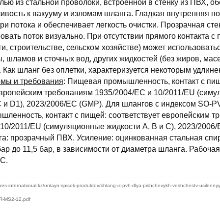
лью из стальной проволоки, встроенной в стенку из ПВХ, о
ивость к вакууму и изломам шланга. Гладкая внутренняя п
и потока и обеспечивает легкость очистки. Прозрачная сте
овать поток визуально. При отсутствии прямого контакта с 
, строительстве, сельском хозяйстве) может использоватьс
, шламов и сточных вод, других жидкостей (без жиров, мас
. Как шланг без оплетки, характеризуется некоторым удлин
мы и требования
: Пищевая промышленность, контакт с пи
европейским требованиям 1935/2004/EC и 10/2011/EU (сим
 C и D1), 2023/2006/EC (GMP). Для шлангов с индексом SO
ленность, контакт с пищей: соответствует европейским т
10/2011/EU (симуляционные жидкости A, B и C), 2023/2006/
а: прозрачный ПВХ. Усиление: оцинкованная стальная спи
бар до 11,5 бар, в зависимости от диаметра шланга. Рабоча
°C.
ubes-international.kz/onlayn-spisok-produktov/shlang-iz-pvh-dlya-pishchevykh-veshchestv-usilennyy-
R-MS2-12.pdf