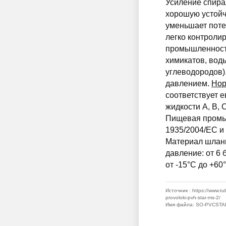
Усиление спира
хорошую устойч
уменьшает потер
легко контролир
промышленности
химикатов, воды
углеводородов)
давлением.
Нор
соответствует 
жидкости A, B,
Пищевая промыш
1935/2004/EC и 
Материал шланг
давление: от 6 
от -15°C до +60
Источник
: https://www.t
provoloki-pvh-star-ms-2/
Имя файла
: SO-PVCSTA