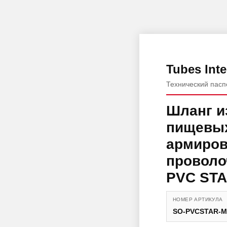
Tubes Inte
Технический пасп
Шланг и
пищевых
армиров
проволо
PVC STA
НОМЕР АРТИКУЛА
SO-PVCSTAR-M