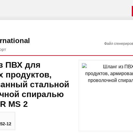
rnational
Файл сгенериро
орт
з ПВХ для
 продуктов,
анный стальной
чной спиралью
R MS 2
S2-12