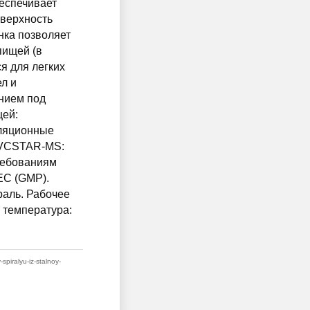
беспечивает
оверхность
нка позволяет
пищей (в
я для легких
ел и
ением под
щей:
уляционные
-PVCSTAR-MS:
ребованиям
EC (GMP).
раль. Рабочее
я температура:
spiralyu-iz-stalnoy-