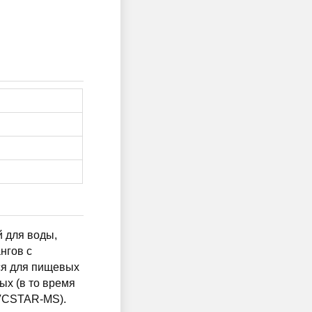
 для воды,
нгов с
ся для пищевых
ых (в то время
PVCSTAR-MS).