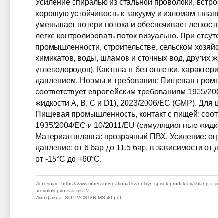
Усиление спиралью из стальной проволоки, встро
хорошую устойчивость к вакууму и изломам шланг
уменьшает потери потока и обеспечивает легкость
легко контролировать поток визуально. При отсут
промышленности, строительстве, сельском хозяйс
химикатов, воды, шламов и сточных вод, других ж
углеводородов). Как шланг без оплетки, характе
давлением.
Нормы и требования
: Пищевая промы
соответствует европейским требованиям 1935/20
жидкости A, B, C и D1), 2023/2006/EC (GMP). Д
Пищевая промышленность, контакт с пищей: соот
1935/2004/EC и 10/2011/EU (симуляционные жидко
Материал шланга: прозрачный ПВХ. Усиление: оц
давление: от 6 бар до 11,5 бар, в зависимости от
от -15°C до +60°C.
Источник
: https://www.tubes-international.kz/onlayn-spisok-produktov/shlang-iz-
provoloki-pvh-star-ms-2/
Имя файла
: SO-PVCSTAR-MS-40.pdf