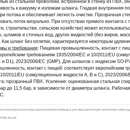
лью из стальной проволоки, встроенной в стенку из ПВХ, о
ивость к вакууму и изломам шланга. Гладкая внутренняя п
и потока и обеспечивает легкость очистки. Прозрачная сте
овать поток визуально. При отсутствии прямого контакта с 
, строительстве, сельском хозяйстве) может использоватьс
, шламов и сточных вод, других жидкостей (без жиров, мас
. Как шланг без оплетки, характеризуется некоторым удлин
мы и требования
: Пищевая промышленность, контакт с пи
европейским требованиям 1935/2004/EC и 10/2011/EU (сим
 C и D1), 2023/2006/EC (GMP). Для шлангов с индексом SO
ленность, контакт с пищей: соответствует европейским т
10/2011/EU (симуляционные жидкости A, B и C), 2023/2006/
а: прозрачный ПВХ. Усиление: оцинкованная стальная спи
бар до 11,5 бар, в зависимости от диаметра шланга. Рабоча
°C.
ubes-international.kz/onlayn-spisok-produktov/shlang-iz-pvh-dlya-pishchevykh-veshchestv-usilennyy-
R-MS-38.pdf