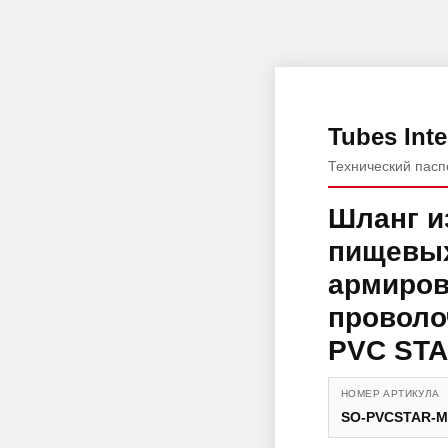
Tubes Inte
Технический пасп
Шланг и
пищевых
армиров
проволо
PVC STA
НОМЕР АРТИКУЛА
SO-PVCSTAR-M