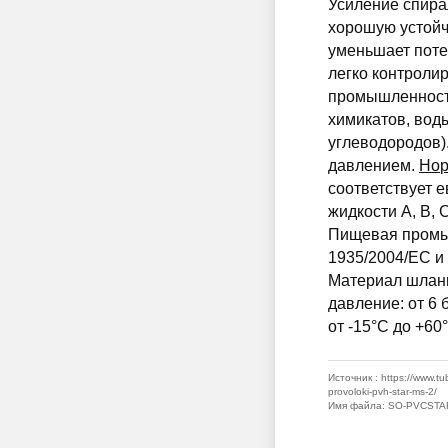
Усиление спира
хорошую устойч
уменьшает потер
легко контролир
промышленности
химикатов, воды
углеводородов)
давлением.
Нор
соответствует 
жидкости A, B,
Пищевая промыш
1935/2004/EC и 
Материал шланг
давление: от 6 
от -15°C до +60
Источник
: https://www.t
provoloki-pvh-star-ms-2/
Имя файла
: SO-PVCSTA