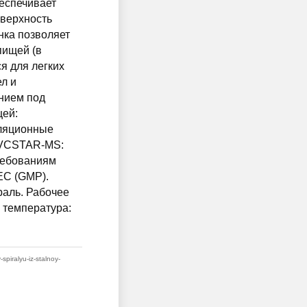
беспечивает
оверхность
нка позволяет
пищей (в
я для легких
ел и
ением под
щей:
уляционные
-PVCSTAR-MS:
ребованиям
EC (GMP).
раль. Рабочее
я температура:
spiralyu-iz-stalnoy-