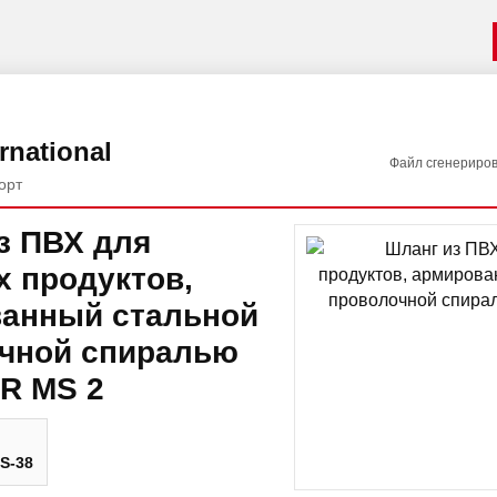
rnational
Файл сгенериро
орт
з ПВХ для
 продуктов,
анный стальной
чной спиралью
R MS 2
S-38