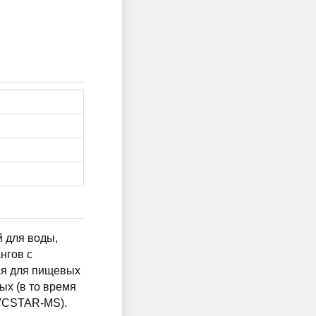
 для воды,
нгов с
ся для пищевых
ых (в то время
PVCSTAR-MS).