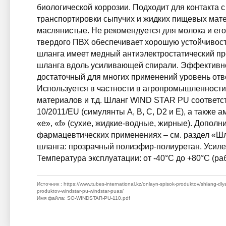
биологической коррозии. Подходит для контакта 
транспортировки сыпучих и жидких пищевых мат
маслянистые. Не рекомендуется для молока и ег
твердого ПВХ обеспечивает хорошую устойчивост
шланга имеет медный антиэлектростатический пр
шланга вдоль усиливающей спирали. Эффективно
достаточный для многих применений уровень отв
Используется в частности в агропромышленности
материалов и т.д. Шланг WIND STAR PU соответс
10/2011/EU (симулянты A, B, C, D2 и E), а также
«e», «f» (сухие, жидкие-водные, жирные). Допол
фармацевтических применениях – см. раздел «Ш
шланга: прозрачный полиэфир-полиуретан. Усилен
Температура эксплуатации: от -40°C до +80°C (ра
Источник
: https://www.tubes-international.kz/onlayn-spisok-produktov/shlang-dly
produktov-windstar-pu-windstar-puas/
Имя файла
: SO-WINDSTAR-PU-110.pdf