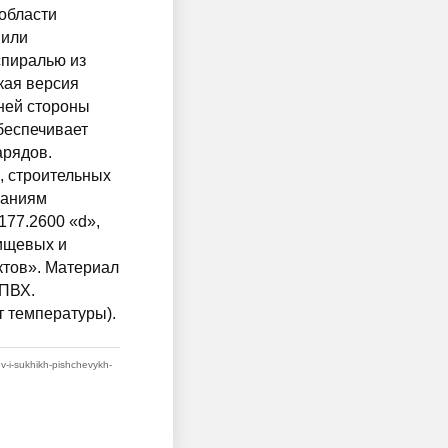
 области
 или
спиралью из
кая версия
ней стороны
беспечивает
арядов.
, строительных
ваниям
177.2600 «d»,
пищевых и
ктов». Материал
 ПВХ.
т температуры).
ov-i-sukhikh-pishchevykh-