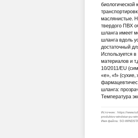
биологической 
транспортировк
маслянистые. Н
твердого ПВХ о
шланга имеет м
шланга вдоль у
достаточный дл
Используется в
материалов и т
10/2011/EU (сим
«e», «f» (сухи
фармацевтическ
шланга: прозра
Температура экс
Источник
: https://www.t
produktov-windstar-pu-win
Имя файла
: SO-WINDST