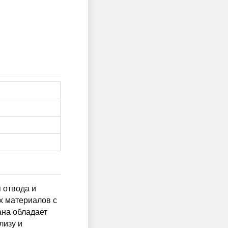
я отвода и
их материалов с
ана обладает
лизу и