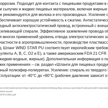
коррозии. Подходит для контакта с пищевыми продуктами в
и сыпучих и жидких пищевых материалов, включая жирные
е рекомендуется для молока и его производных. Усиление 
беспечивает хорошую устойчивость к сжатию. Антистатичес
едный антиэлектростатический провод, встроенный с внеш
силивающей спирали. Эффективное заземление провода о
я многих применений уровень отвода электростатических з
 частности в агропромышленности, производстве пластмасс
.д. Шланг WIND STAR PU соответствует европейским требо
улянты A, B, C, D2 и E), а также американским FDA 21 CFR 
е, жидкие-водные, жирные). Дополнительная информация о 
их применениях – см. раздел «Шланги для пищевых проду
чный полиэфир-полиуретан. Усиление: спираль из твердого
плуатации: от -40°C до +80°C (рабочее давление зависит о
ubes-international.kz/onlayn-spisok-produktov/shlang-dlya-otsosa-i-peredachi-abrazivnykh-material
dstar-puas/
AR-PU-080.pdf