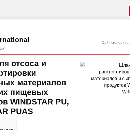
rnational
Файл сгенериро
орт
ля отсоса и
ртировки
ных материалов
их пищевых
ов WINDSTAR PU,
AR PUAS