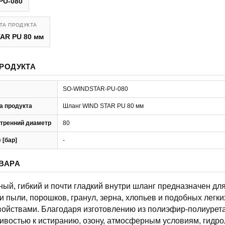
PU-080
ТА ПРОДУКТА
AR PU 80 мм
РОДУКТА
SO-WINDSTAR-PU-080
а продукта
Шланг WIND STAR PU 80 мм
тренний диаметр
80
 [бар]
-
ВАРА
ный, гибкий и почти гладкий внутри шланг предназначен дл
и пыли, порошков, гранул, зерна, хлопьев и подобных легк
ойствами. Благодаря изготовлению из полиэфир-полиурет
ивостью к истиранию, озону, атмосферным условиям, гидро