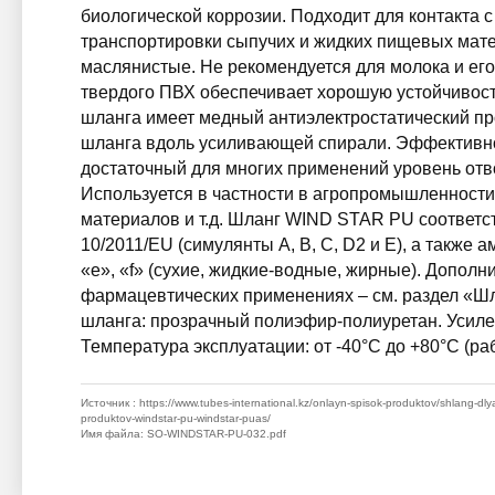
биологической коррозии. Подходит для контакта 
транспортировки сыпучих и жидких пищевых мат
маслянистые. Не рекомендуется для молока и ег
твердого ПВХ обеспечивает хорошую устойчивост
шланга имеет медный антиэлектростатический пр
шланга вдоль усиливающей спирали. Эффективно
достаточный для многих применений уровень отв
Используется в частности в агропромышленности
материалов и т.д. Шланг WIND STAR PU соответс
10/2011/EU (симулянты A, B, C, D2 и E), а также
«e», «f» (сухие, жидкие-водные, жирные). Допол
фармацевтических применениях – см. раздел «Ш
шланга: прозрачный полиэфир-полиуретан. Усилен
Температура эксплуатации: от -40°C до +80°C (ра
Источник
: https://www.tubes-international.kz/onlayn-spisok-produktov/shlang-dly
produktov-windstar-pu-windstar-puas/
Имя файла
: SO-WINDSTAR-PU-032.pdf