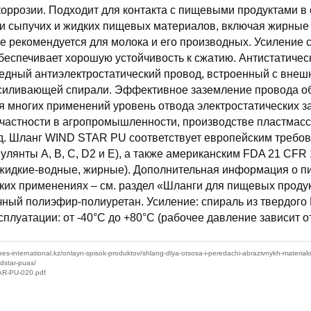
коррозии. Подходит для контакта с пищевыми продуктами в
и сыпучих и жидких пищевых материалов, включая жирные
е рекомендуется для молока и его производных. Усиление 
беспечивает хорошую устойчивость к сжатию. Антистатичес
едный антиэлектростатический провод, встроенный с внеш
силивающей спирали. Эффективное заземление провода о
я многих применений уровень отвода электростатических з
 частности в агропромышленности, производстве пластмасс
.д. Шланг WIND STAR PU соответствует европейским требо
улянты A, B, C, D2 и E), а также американским FDA 21 CFR 
е, жидкие-водные, жирные). Дополнительная информация о 
их применениях – см. раздел «Шланги для пищевых проду
чный полиэфир-полиуретан. Усиление: спираль из твердого
плуатации: от -40°C до +80°C (рабочее давление зависит о
ubes-international.kz/onlayn-spisok-produktov/shlang-dlya-otsosa-i-peredachi-abrazivnykh-material
dstar-puas/
AR-PU-020.pdf