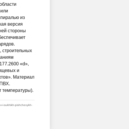
 области
 или
спиралью из
кая версия
ней стороны
беспечивает
арядов.
, строительных
ваниям
177.2600 «d»,
пищевых и
ктов». Материал
 ПВХ.
т температуры).
ov-i-sukhikh-pishchevykh-