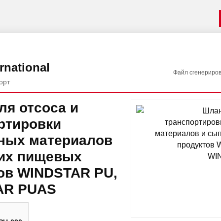
rnational
Файл сгенериро
орт
ля отсоса и
ртировки
ных материалов
их пищевых
ов WINDSTAR PU,
AR PUAS