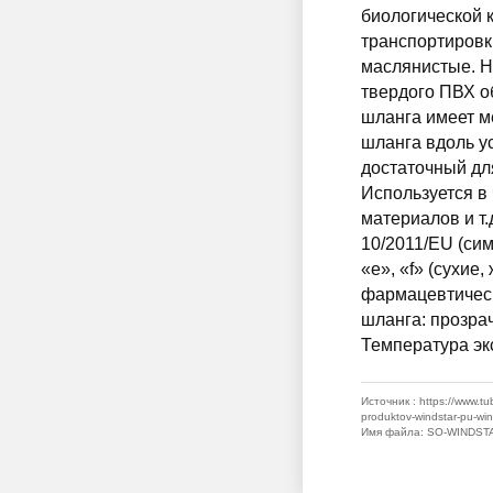
биологической 
транспортировк
маслянистые. Н
твердого ПВХ о
шланга имеет м
шланга вдоль у
достаточный дл
Используется в
материалов и т
10/2011/EU (сим
«e», «f» (сухи
фармацевтическ
шланга: прозра
Температура экс
Источник
: https://www.t
produktov-windstar-pu-win
Имя файла
: SO-WINDST