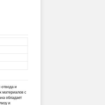
я отвода и
их материалов с
ана обладает
лизу и