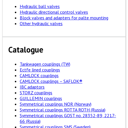
Hydraulic ball valves
Hydraulic directional control valves
Block valves and adapters for palte mounting
Other hydraulic valves
Catalogue
Tankwagen couplings (TW)
Ectfe lined couplings
CAMLOCK couplings
CAMLOCK couplings – SAFLOK®
IBC adaptors
STORZ couplings
GUILLEMIN couplings
Symmetrical couplings NOR (Norway)
Symmetrical couplings ROTTA ROTH (Russia)
Symmetrical couplings GOST no. 28352-89, 2217-
66 (Russia)
Symmetrical couplings SMS (Sweden)