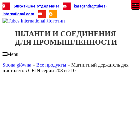
Skip
X
X
X
X
X
X
X
X
X
X
X
X
X
X
X
X
X
X
X
Ближайшее отделение!
karaganda@tubes-
to
international.com
content
ШЛАНГИ И СОЕДИНЕНИЯ
ДЛЯ ПРОМЫШЛЕННОСТИ
Menu
Strona główna
»
Все продукты
»
Магнитный держатель для
пистолетов CEJN серии 208 и 210