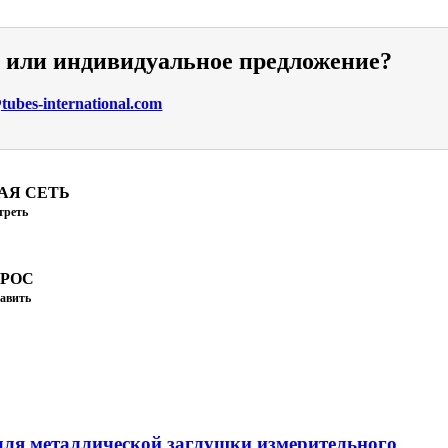
и или индивидуальное предложение?
ubes-international.com
АЯ СЕТЬ
треть
ПРОС
авить
ля металлической заглушки измерительного