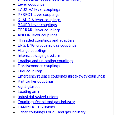
Lever couplings
LAUX 42 lever couplings
PERROT lever couplings
KLAUDIA lever couplings
BAUER lever couplings
FERRARI lever couplings
ANFOR lever couplings
Threaded couplings and adapters
LPG, LNG, cryogenic gas couplings
Flange couplings
Internal swaging system
Loading and unloading couplings
Dry disconnect couplings
Fuel couplings
Emergency release couplings (breakaway couplings)
Rail tanker couplings
Sight glasses
Loading arm
Industrial swivel unions
Couplings for oil and gas industry
HAMMER LUG unions
Other couplings for oil and gas industry