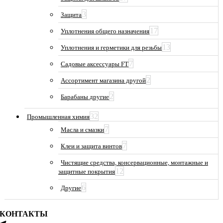
3
Защита
17
Уплотнения общего назначения
13
Уплотнения и герметики для резьбы
7
Садовые аксессуары FT
2
Ассортимент магазина другой
2
Барабаны другие
32
Промышленная химия
7
Масла и смазки
7
Клеи и защита винтов
Чистящие средства, консервационные, монтажные и
12
защитные покрытия
6
Другие
КОНТАКТЫ