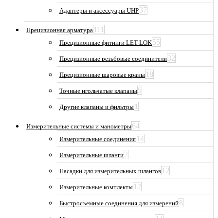
37
Адаптеры и аксессуары UHP
111
Прецизионная арматура
55
Прецизионные фитинги LET-LOK
32
Прецизионные резьбовые соединители
18
Прецизионные шаровые краны
5
Точные игольчатые клапаны
1
Другие клапаны и фильтры
64
Измерительные системы и манометры
14
Измерительные соединения
2
Измерительные шланги
12
Насадки для измерительных шлангов
12
Измерительные комплекты
8
Быстросъемные соединения для измерений