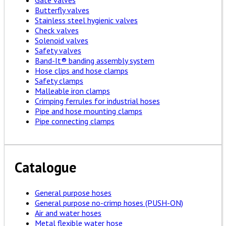
Gate valves
Butterfly valves
Stainless steel hygienic valves
Check valves
Solenoid valves
Safety valves
Band-It® banding assembly system
Hose clips and hose clamps
Safety clamps
Malleable iron clamps
Crimping ferrules for industrial hoses
Pipe and hose mounting clamps
Pipe connecting clamps
Catalogue
General purpose hoses
General purpose no-crimp hoses (PUSH-ON)
Air and water hoses
Metal flexible water hose